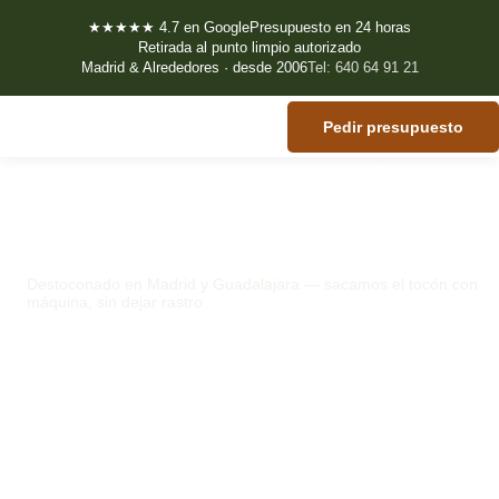
★★★★★ 4.7 en Google
Presupuesto en 24 horas
Retirada al punto limpio autorizado
Madrid & Alrededores · desde 2006
Tel:
640 64 91 21
Pedir presupuesto
FUERA EL TOCÓN.
DE RAÍZ
Destoconado en Madrid y Guadalajara — sacamos el tocón con
máquina, sin dejar rastro
20 años sacando tocones y raíces en
Madrid y Guadalajara.
Nos llevamos los restos. No queda ni
un trozo de raíz.